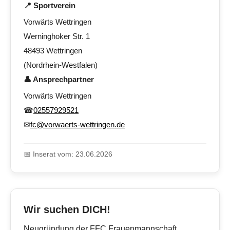
📍 Sportverein
Vorwärts Wettringen
Werninghoker Str. 1
48493 Wettringen
(Nordrhein-Westfalen)
👤 Ansprechpartner
Vorwärts Wettringen
☎
02557929521
✉
fc@vorwaerts-wettringen.de
📅 Inserat vom: 23.06.2026
Wir suchen DICH!
Neugründung der FFC Frauenmannschaft…