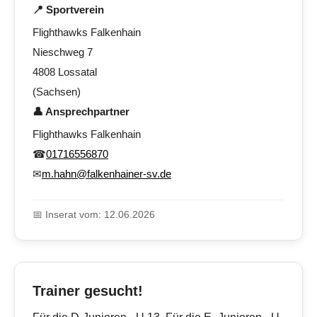
📍 Sportverein
Flighthawks Falkenhain
Nieschweg 7
4808 Lossatal
(Sachsen)
👤 Ansprechpartner
Flighthawks Falkenhain
☎
01716556870
✉
m.hahn@falkenhainer-sv.de
📅 Inserat vom: 12.06.2026
Trainer gesucht!