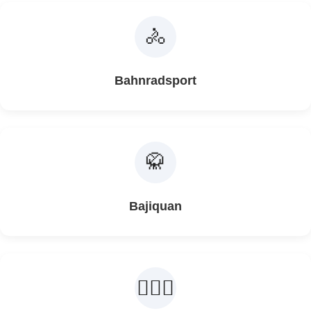
🚴
Bahnradsport
🥋
Bajiquan
🤸🏽‍♀️