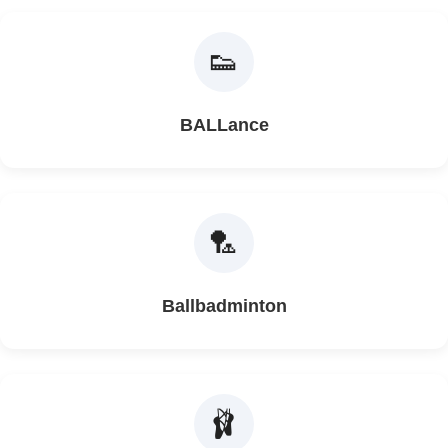
👟
BALLance
🏸
Ballbadminton
🩰