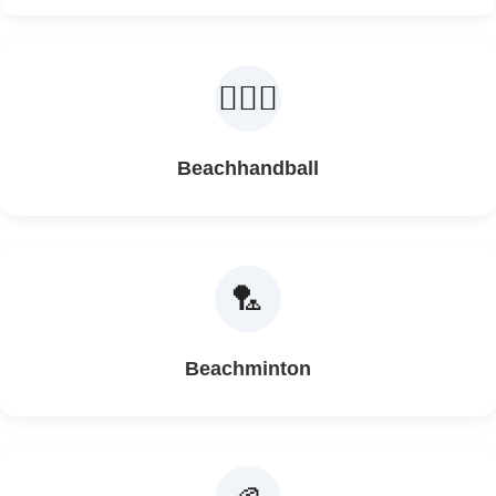
🤾🏽‍♀️
Beachhandball
🏸
Beachminton