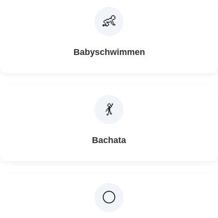
👶
Babyschwimmen
💃
Bachata
⚪