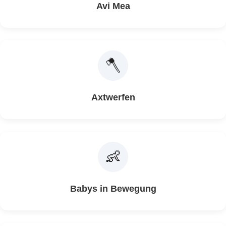
Avi Mea
🪓
Axtwerfen
👶
Babys in Bewegung