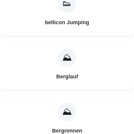
👟
bellicon Jumping
⛰️
Berglauf
⛰️
Bergrennen