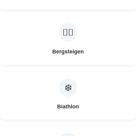
🧗‍♀️
Bergsteigen
❄️
Biathlon