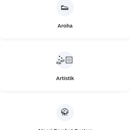
👟
Aroha
🤹🏻
Artistik
🥋