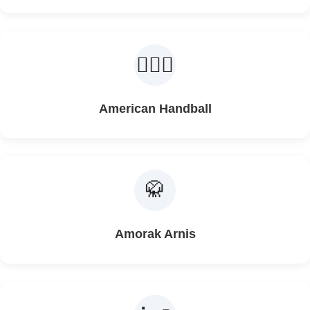
🤾🏽‍♀️
American Handball
🥋
Amorak Arnis