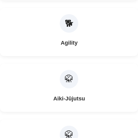
🐕
Agility
🥋
Aiki-Jūjutsu
🥋