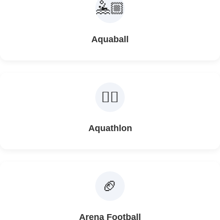
🤽🏼
Aquaball
🏊‍♀️
Aquathlon
🏈
Arena Football