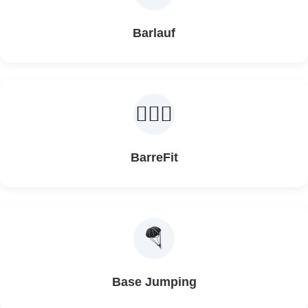
Barlauf
🤸🏽‍♀️
BarreFit
🪂
Base Jumping