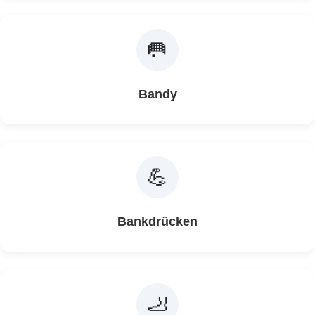
🥅
Bandy
💪
Bankdrücken
🦶